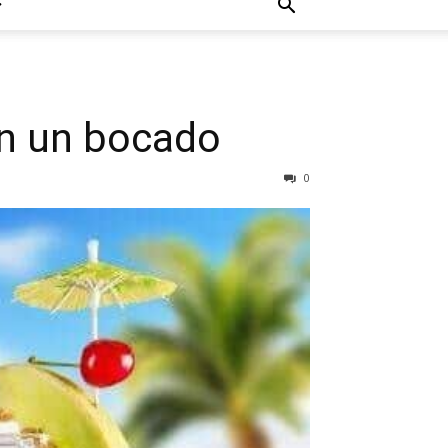
en un bocado
0