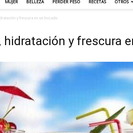
MUJER
BELLEZA
PERDER PESO
RECETAS
OTROS
idratación y frescura en un bocado
, hidratación y frescura 