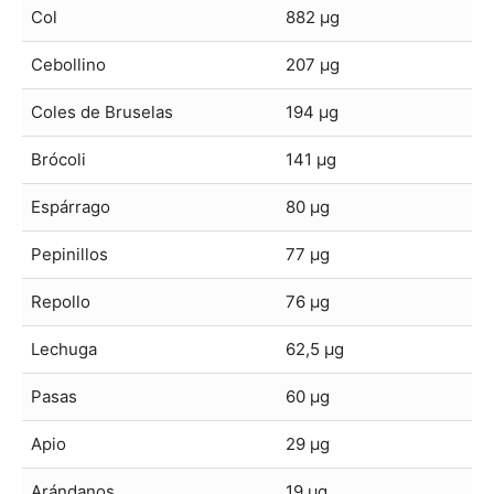
Col
882 μg
Cebollino
207 μg
Coles de Bruselas
194 μg
Brócoli
141 μg
Espárrago
80 μg
Pepinillos
77 μg
Repollo
76 μg
Lechuga
62,5 μg
Pasas
60 μg
Apio
29 μg
Arándanos
19 μg