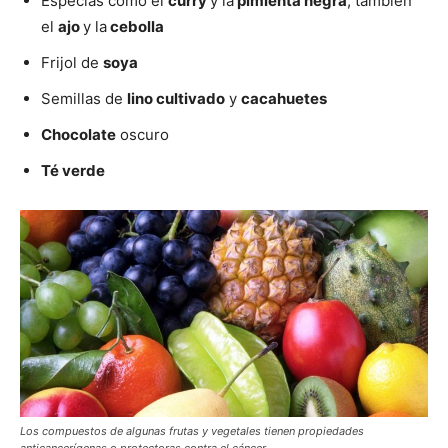
Especias como el
curry
y la
pimienta negra
; también
el
ajo
y la
cebolla
Frijol de
soya
Semillas de
lino cultivado
y
cacahuetes
Chocolate
oscuro
Té verde
Los compuestos de algunas frutas y vegetales tienen propiedades
anticancerígenas o protectoras contra el cáncer