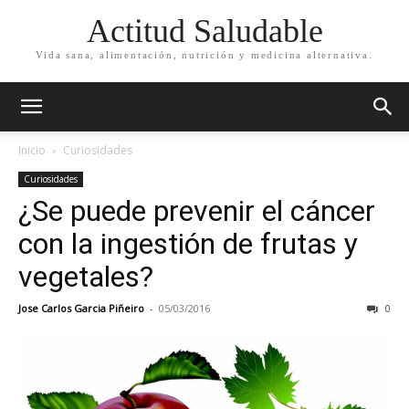
Actitud Saludable
Vida sana, alimentación, nutrición y medicina alternativa.
Inicio
Curiosidades
Curiosidades
¿Se puede prevenir el cáncer
con la ingestión de frutas y
vegetales?
Jose Carlos Garcia Piñeiro
-
05/03/2016
0