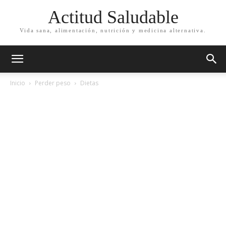
Actitud Saludable
Vida sana, alimentación, nutrición y medicina alternativa.
Inicio
Perder peso
Dietas