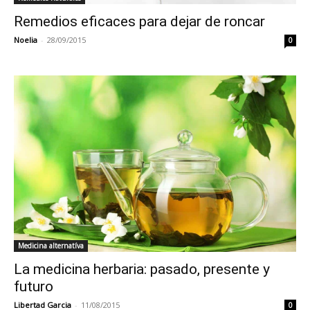
Remedios eficaces para dejar de roncar
Noelia
-
28/09/2015
0
Medicina alternatíva
La medicina herbaria: pasado, presente y
futuro
Libertad Garcia
-
11/08/2015
0