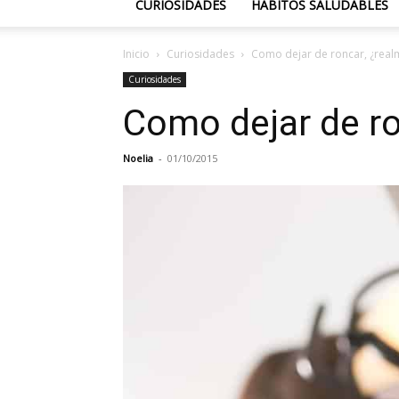
CURIOSIDADES
HÁBITOS SALUDABLES
Inicio
Curiosidades
Como dejar de roncar, ¿real
Curiosidades
Como dejar de ro
Noelia
-
01/10/2015