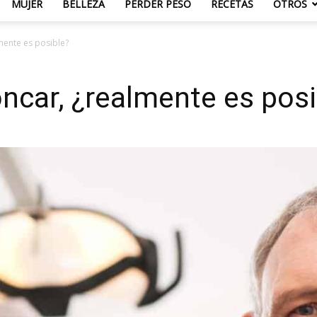
MUJER
BELLEZA
PERDER PESO
RECETAS
OTROS
mente es posible?
ncar, ¿realmente es posi