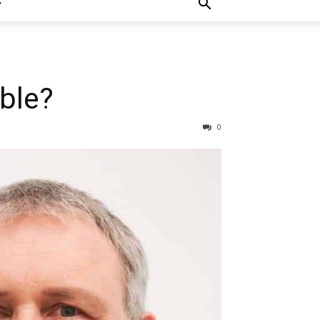
ble?
0