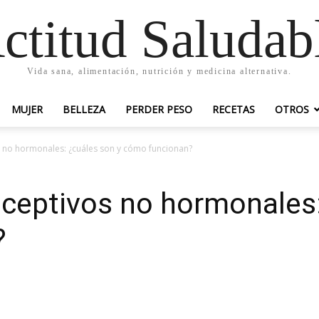
ctitud Saludab
Vida sana, alimentación, nutrición y medicina alternativa.
MUJER
BELLEZA
PERDER PESO
RECETAS
OTROS
 no hormonales: ¿cuáles son y cómo funcionan?
ceptivos no hormonales:
?