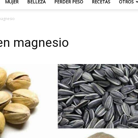
MUJER
BELLEZA
PERDER PESO
RECETAS
OTROS
magnesio
 en magnesio