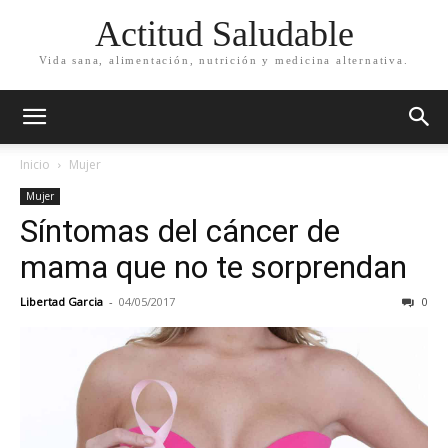
Actitud Saludable
Vida sana, alimentación, nutrición y medicina alternativa.
Inicio
Mujer
Mujer
Síntomas del cáncer de
mama que no te sorprendan
Libertad Garcia
-
04/05/2017
0