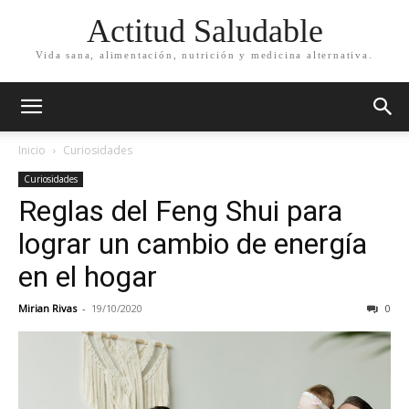
Actitud Saludable
Vida sana, alimentación, nutrición y medicina alternativa.
Inicio
Curiosidades
Curiosidades
Reglas del Feng Shui para
lograr un cambio de energía
en el hogar
Mirian Rivas
-
19/10/2020
0