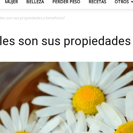
MUJER
BELLEZA
PERDER PESO
RECETAS
OTROS
áles son sus propiedades y beneficios?
les son sus propiedades 