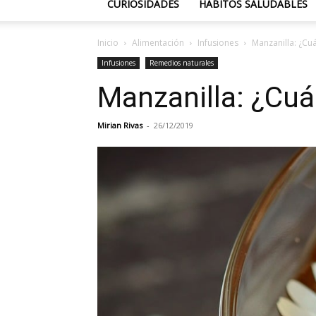
CURIOSIDADES
HÁBITOS SALUDABLES
Inicio
Alimentación
Infusiones
Manzanilla: ¿Cu
Infusiones
Remedios naturales
Manzanilla: ¿Cuá
Mirian Rivas
-
26/12/2019