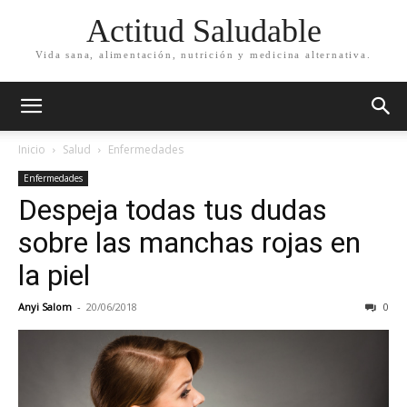
Actitud Saludable
Vida sana, alimentación, nutrición y medicina alternativa.
Inicio
Salud
Enfermedades
Enfermedades
Despeja todas tus dudas
sobre las manchas rojas en
la piel
Anyi Salom
-
20/06/2018
0