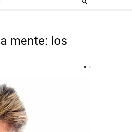
la mente: los
0