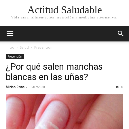
Actitud Saludable
Vida sana, alimentación, nutrición y medicina alternativa.
Inicio
Salud
Prevención
Prevención
¿Por qué salen manchas
blancas en las uñas?
Mirian Rivas
-
06/07/2020
0