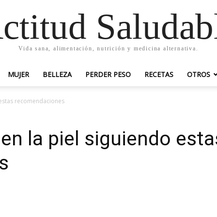
ctitud Saludab
Vida sana, alimentación, nutrición y medicina alternativa.
MUJER
BELLEZA
PERDER PESO
RECETAS
OTROS
o estas recomendaciones
en la piel siguiendo esta
s