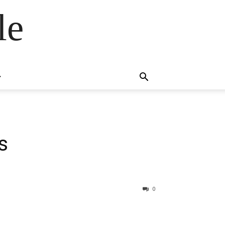
le
s
0