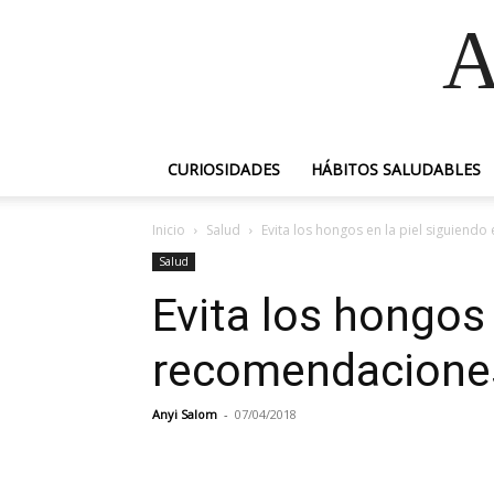
A
CURIOSIDADES
HÁBITOS SALUDABLES
Inicio
Salud
Evita los hongos en la piel siguiend
Salud
Evita los hongos 
recomendacione
Anyi Salom
-
07/04/2018