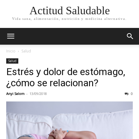
Actitud Saludable
Vida sana, alimentación, nutrición y medicina alternativa.
Inicio
Salud
Salud
Estrés y dolor de estómago,
¿cómo se relacionan?
Anyi Salom
-
13/09/2018
0