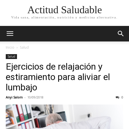
Actitud Saludable
Vida sana, alimentación, nutrición y medicina alternativa.
Inicio
Salud
Salud
Ejercicios de relajación y
estiramiento para aliviar el
lumbajo
Anyi Salom
-
10/09/2018
0