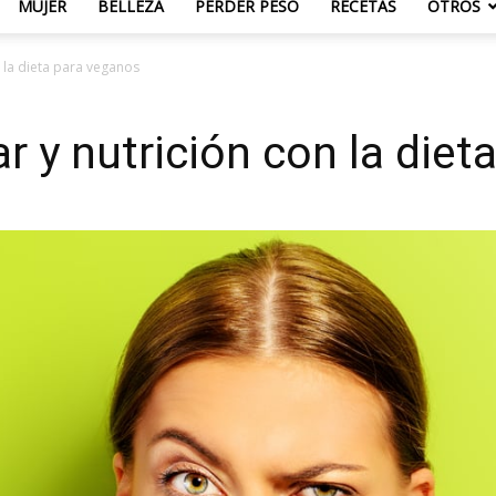
MUJER
BELLEZA
PERDER PESO
RECETAS
OTROS
n la dieta para veganos
r y nutrición con la die