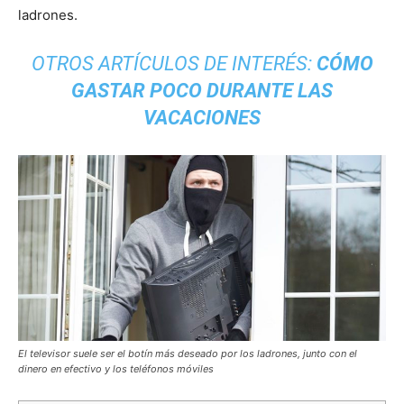
ladrones.
OTROS ARTÍCULOS DE INTERÉS:
CÓMO
GASTAR POCO DURANTE LAS
VACACIONES
El televisor suele ser el botín más deseado por los ladrones, junto con el
dinero en efectivo y los teléfonos móviles