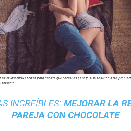
 estar lanzando señales para decirte que necesitas sexo y, si la solución a tus problem
el remedio?
S INCREÍBLES:
MEJORAR LA RE
PAREJA CON CHOCOLATE