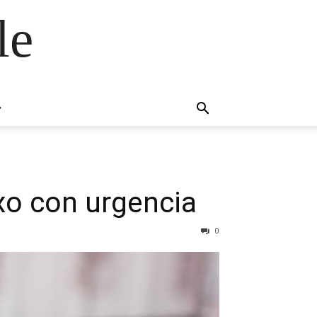
le
xo con urgencia
0