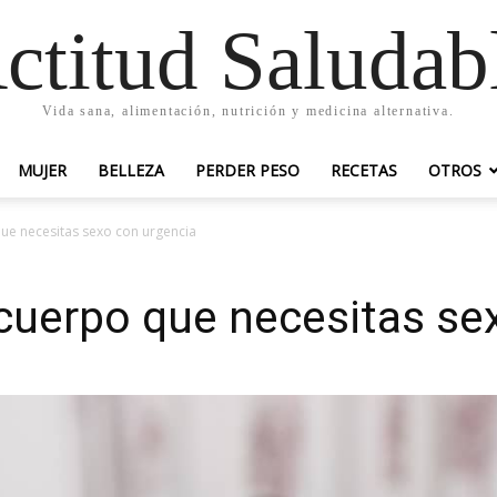
ctitud Saludab
Vida sana, alimentación, nutrición y medicina alternativa.
MUJER
BELLEZA
PERDER PESO
RECETAS
OTROS
ue necesitas sexo con urgencia
cuerpo que necesitas se