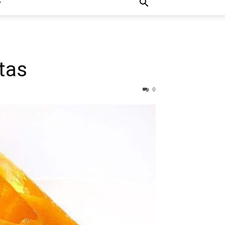
tas
0