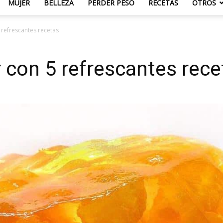
MUJER
BELLEZA
PERDER PESO
RECETAS
OTROS
 refrescantes recetas
 con 5 refrescantes rece