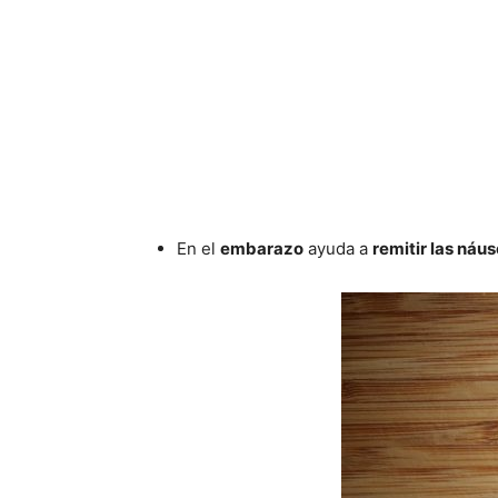
En el
embarazo
ayuda a
remitir las náu