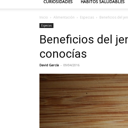
CURIOSIDADES
HÁBITOS SALUDABLES
Inicio
Alimentación
Especias
Beneficios del j
Especias
Beneficios del j
conocías
David García
-
09/04/2016