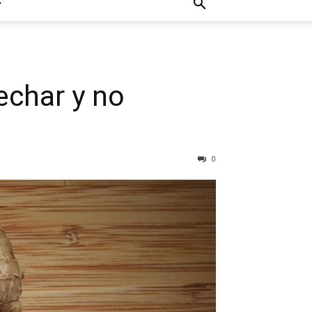
echar y no
0