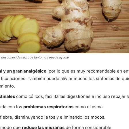
a desconocida raíz que tanto nos puede ayudar
al y un gran analgésico
, por lo que es muy recomendable en enf
articulaciones. También puede aliviar mucho los síntomas de qu
amiento.
tinales
como cólicos, facilita las digestiones e incluso rebajar 
uda con los
problemas respiratorios
como el asma.
a fiebre, disminuyendo la tos y eliminando los mocos.
de modo que
reduce las migrañas
de forma considerable.