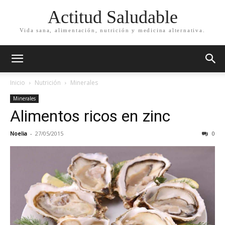
Actitud Saludable
Vida sana, alimentación, nutrición y medicina alternativa.
Inicio
Nutrición
Minerales
Minerales
Alimentos ricos en zinc
Noelia
-
27/05/2015
0