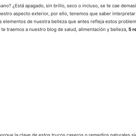
ano? ¿Está apagado, sin brillo, seco o incluso, se te cae demas
uestro aspecto exterior, por ello, tenemos que saber interpreta
ros elementos de nuestra belleza que antes refleja estos probl
 te traemos a nuestro blog de salud, alimentación y belleza,
5 r
, porque la clave de estos trucos caseros o remedios naturales