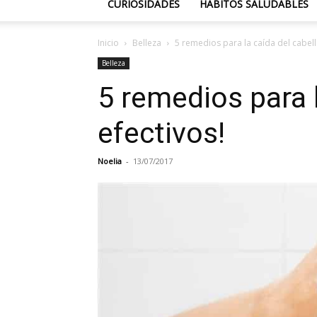
CURIOSIDADES
HÁBITOS SALUDABLES
Inicio
Belleza
5 remedios para la caída del cabello
Belleza
5 remedios para l
efectivos!
Noelia
-
13/07/2017