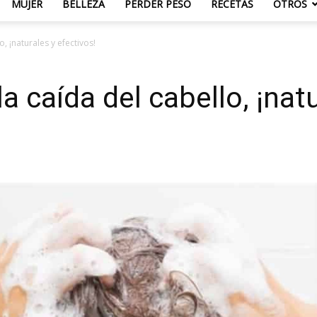
MUJER
BELLEZA
PERDER PESO
RECETAS
OTROS
, ¡naturales y efectivos!
a caída del cabello, ¡nat