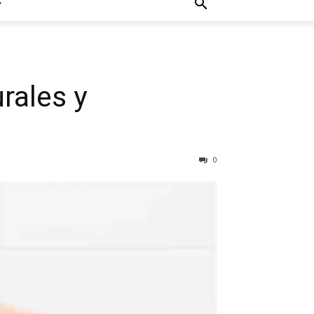
urales y
0