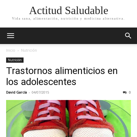
Actitud Saludable
Vida sana, alimentación, nutrición y medicina alternativa.
Inicio
Nutrición
Nutrición
Trastornos alimenticios en
los adolescentes
David García
-
04/07/2015
0