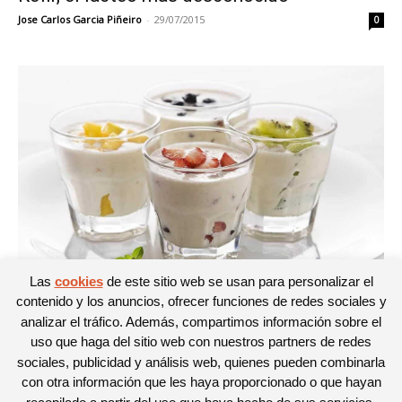
Jose Carlos Garcia Piñeiro
-
29/07/2015
0
Las
cookies
de este sitio web se usan para personalizar el
Alimentación
contenido y los anuncios, ofrecer funciones de redes sociales y
El yogur, ese maravilloso lácteo
analizar el tráfico. Además, compartimos información sobre el
Noelia
-
23/06/2015
uso que haga del sitio web con nuestros partners de redes
0
sociales, publicidad y análisis web, quienes pueden combinarla
con otra información que les haya proporcionado o que hayan