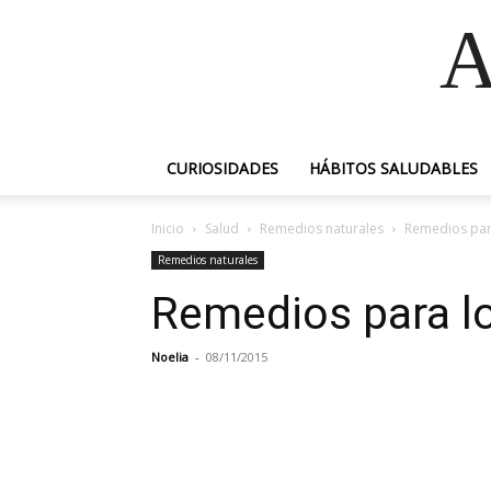
A
CURIOSIDADES
HÁBITOS SALUDABLES
Inicio
Salud
Remedios naturales
Remedios par
Remedios naturales
Remedios para l
Noelia
-
08/11/2015