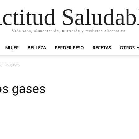
ctitud Saludab
Vida sana, alimentación, nutrición y medicina alternativa.
MUJER
BELLEZA
PERDER PESO
RECETAS
OTROS
a los gases
os gases