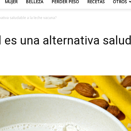
MUJER
BELLEZA
PERDER PESO
RECETAS
OTROS
nativa saludable a la leche vacuna?
 es una alternativa salud