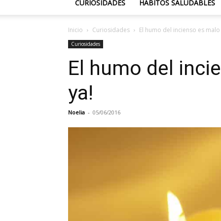
CURIOSIDADES
HÁBITOS SALUDABLES
Inicio
Curiosidades
El humo del incienso es malo 
Curiosidades
El humo del incie
ya!
Noelia
-
05/06/2016