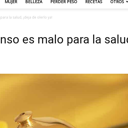
MUJER
BELLEZA
PERDER PESO
RECETAS
OTROS
para la salud, ¡deja de olerlo ya!
nso es malo para la salud