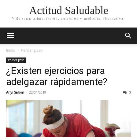
Actitud Saludable
Vida sana, alimentación, nutrición y medicina alternativa.
Inicio
Perder peso
Perder peso
¿Existen ejercicios para
adelgazar rápidamente?
Anyi Salom
-
22/01/2019
0