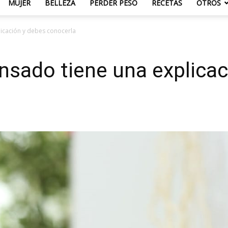
MUJER
BELLEZA
PERDER PESO
RECETAS
OTROS
licación y debes conocerla
nsado tiene una explicac