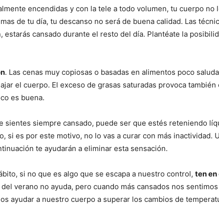
otalmente encendidas y con la tele a todo volumen, tu cuerpo no 
lemas de tu día, tu descanso no será de buena calidad. Las téc
 estarás cansado durante el resto del día. Plantéate la posibi
ón
. Las cenas muy copiosas o basadas en alimentos poco salud
lajar el cuerpo. El exceso de grasas saturadas provoca también 
co es buena.
te sientes siempre cansado, puede ser que estés reteniendo líq
, si es por este motivo, no lo vas a curar con más inactividad
ntinuación te ayudarán a eliminar esta sensación.
ábito, si no que es algo que se escapa a nuestro control,
ten en
or del verano no ayuda, pero cuando más cansados nos sentimos 
mos ayudar a nuestro cuerpo a superar los cambios de temperatu