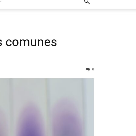
ás comunes
0