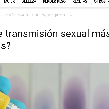
MUJER
BELLEZA
PERDER PESO
RECETAS
OTROS
ransmisión sexual más comunes ¿cómo prevenirlas?
 transmisión sexual m
as?