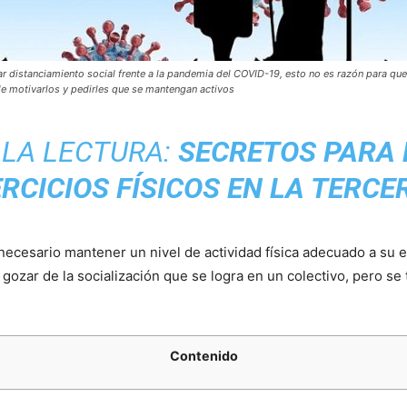
distanciamiento social frente a la pandemia del COVID-19, esto no es razón para que
ble motivarlos y pedirles que se mantengan activos
LA LECTURA:
SECRETOS PARA 
ERCICIOS FÍSICOS EN LA TERCE
cesario mantener un nivel de actividad física adecuado a su 
o gozar de la socialización que se logra en un colectivo, pero se
Contenido