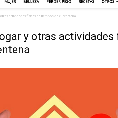
MUJER
BELLEZA
PERDER PESO
RECETAS
OTROS
y otras actividades físicas en tiempos de cuarentena
hogar y otras actividades 
entena