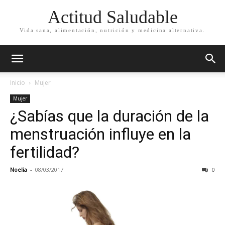
Actitud Saludable
Vida sana, alimentación, nutrición y medicina alternativa.
Inicio
Mujer
Mujer
¿Sabías que la duración de la
menstruación influye en la
fertilidad?
Noelia
-
08/03/2017
0