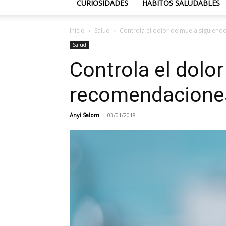
CURIOSIDADES
HÁBITOS SALUDABLES
Inicio
Salud
Controla el dolor de muela siguiend
Salud
Controla el dolo
recomendaciones
Anyi Salom
-
03/01/2018