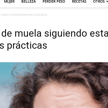
MUJER
BELLEZA
PERDER PESO
RECETAS
OTROS
o estas recomendaciones prácticas
r de muela siguiendo est
 prácticas