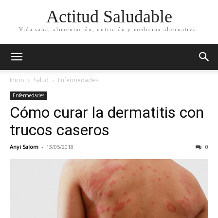
Actitud Saludable
Vida sana, alimentación, nutrición y medicina alternativa.
Inicio
Salud
Enfermedades
Enfermedades
Cómo curar la dermatitis con
trucos caseros
Anyi Salom
-
13/05/2018
0