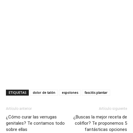
ETIQUETAS
dolor de talón
espolones
fascitis plantar
Artículo anterior
Artículo siguiente
¿Cómo curar las verrugas
¿Buscas la mejor receta de
genitales? Te contamos todo
coliflor? Te proponemos 5
sobre ellas
fantásticas opciones