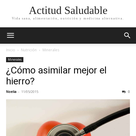
Actitud Saludable
Vida sana, alimentación, nutrición y medicina alternativa.
Inicio
Nutrición
Minerales
Minerales
¿Cómo asimilar mejor el
hierro?
Noelia
-
11/05/2015
0