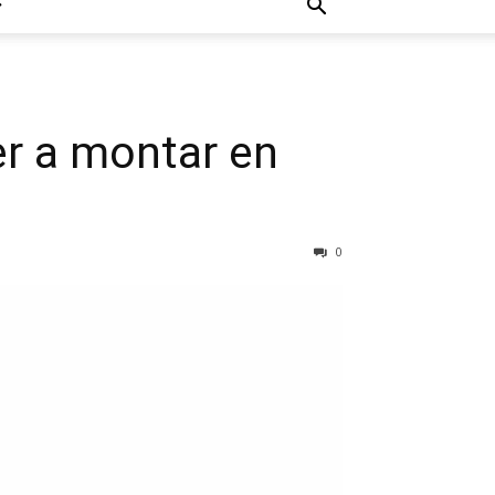
er a montar en
0