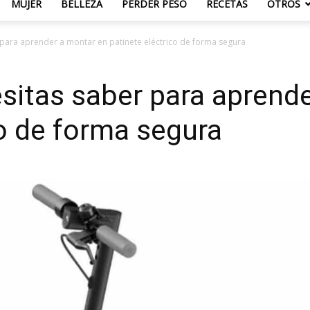
MUJER
BELLEZA
PERDER PESO
RECETAS
OTROS
para aprender a montar en patinete eléctrico de forma segura
sitas saber para aprend
co de forma segura