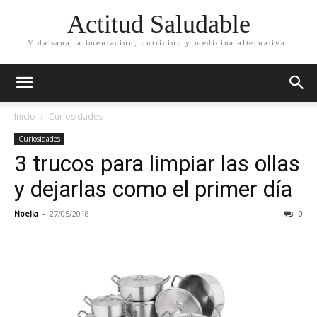
Actitud Saludable
Vida sana, alimentación, nutrición y medicina alternativa.
Inicio
Curiosidades
Curiosidades
3 trucos para limpiar las ollas
y dejarlas como el primer día
Noelia
-
27/05/2018
0