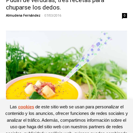
chuparse los dedos.
Almudena Fernández
-
07/03/2016
0
Las
cookies
de este sitio web se usan para personalizar el
Recetas saludables
contenido y los anuncios, ofrecer funciones de redes sociales y
Crema de verduras fría o caliente
analizar el tráfico. Además, compartimos información sobre el
Noelia
-
07/09/2015
uso que haga del sitio web con nuestros partners de redes
0