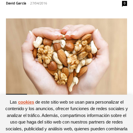
David García
-
27/04/2016
0
Curiosidades
Las
cookies
de este sitio web se usan para personalizar el
Los frutos secos engordan, ¿mito o
contenido y los anuncios, ofrecer funciones de redes sociales y
realidad?
analizar el tráfico. Además, compartimos información sobre el
Almudena Fernández
-
01/03/2016
uso que haga del sitio web con nuestros partners de redes
0
sociales, publicidad y análisis web, quienes pueden combinarla