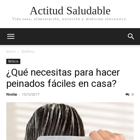
Actitud Saludable
Vida sana, alimentación, nutrición y medicina alternativa.
Inicio
Belleza
Belleza
¿Qué necesitas para hacer
peinados fáciles en casa?
Noelia
-
15/12/2017
0