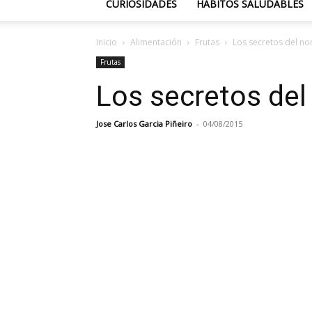
CURIOSIDADES
HÁBITOS SALUDABLES
Inicio
Alimentación
Frutas
Los secretos del no
Frutas
Los secretos del
Jose Carlos Garcia Piñeiro
-
04/08/2015