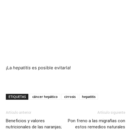
¡La
hepatitis
es posible evitarla!
ETIQUETAS
cáncer hepático
cirrosis
hepatitis
Artículo anterior
Artículo siguiente
Beneficios y valores
Pon freno a las migrañas con
nutricionales de las naranjas;
estos remedios naturales