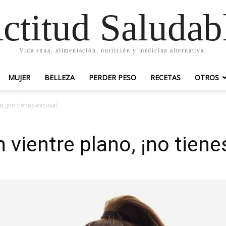
ctitud Saludab
Vida sana, alimentación, nutrición y medicina alternativa.
MUJER
BELLEZA
PERDER PESO
RECETAS
OTROS
o, ¡no tienes excusa!
n vientre plano, ¡no tien