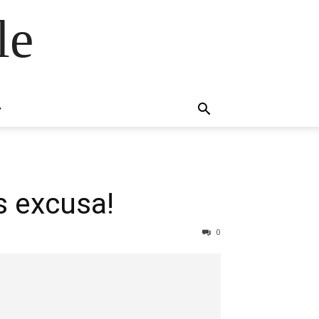
le
es excusa!
0