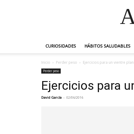
A
CURIOSIDADES
HÁBITOS SALUDABLES
Inicio
Perder peso
Ejercicios para un vientre plan
Perder peso
Ejercicios para u
David García
-
02/06/2016