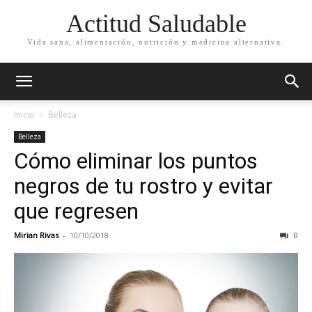
Actitud Saludable
Vida sana, alimentación, nutrición y medicina alternativa.
Inicio
Belleza
Belleza
Cómo eliminar los puntos
negros de tu rostro y evitar
que regresen
Mirian Rivas
-
10/10/2018
0