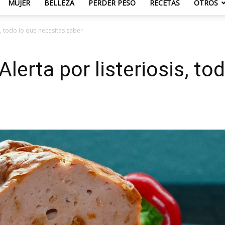
MUJER
BELLEZA
PERDER PESO
RECETAS
OTROS
, todo lo que necesitas saber
erta por listeriosis, to