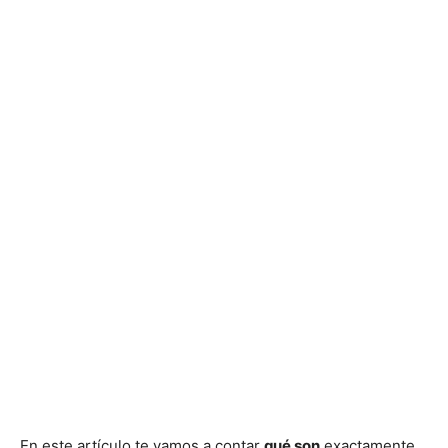
En este artículo te vamos a contar
qué son
exactamente,