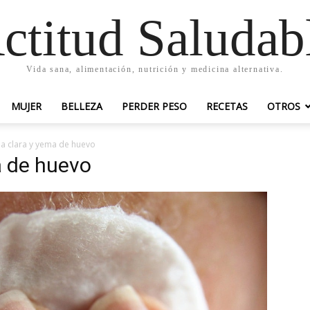
ctitud Saludab
Vida sana, alimentación, nutrición y medicina alternativa.
MUJER
BELLEZA
PERDER PESO
RECETAS
OTROS
la clara y yema de huevo
a de huevo